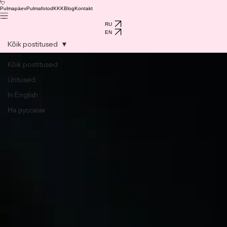
💘
Pulmapäev
Pulmafotod
KKK
Blog
Kontakt
RU
EN
Kõik postitused
Kõik postitused
Üritused
In English
На русском