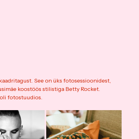
kaadritagust. See on üks fotosessioonidest, 
simäe koostöös stilistiga Betty Rocket. 
li fotostuudios.