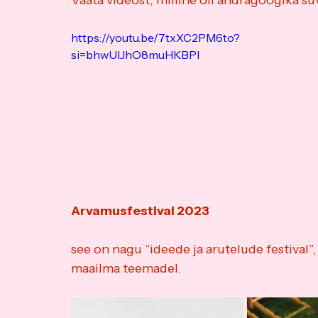
Vaata videost, milline oli andragoogika s
https://youtu.be/7txXC2PM6to?
si=bhwUIJhO8muHKBPl
Arvamusfestival 2023
see on nagu “ideede ja arutelude festival”,
maailma teemadel.