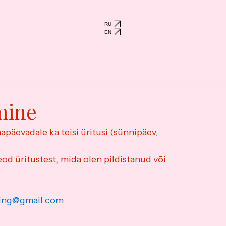
RU
EN
mine
apäevadale ka teisi üritusi (sünnipäev, 
eod üritustest, mida olen pildistanud või 
ming@gmail.com