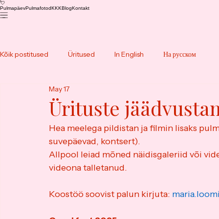
💘
Pulmapäev
Pulmafotod
KKK
Blog
Kontakt
Kõik postitused
Üritused
In English
На русском
May 17
Ürituste jäädvusta
Hea meelega pildistan ja filmin lisaks pulm
suvepäevad, kontsert). 
Allpool leiad mõned näidisgaleriid või vid
videona talletanud. 
Koostöö soovist palun kirjuta: 
maria.loo