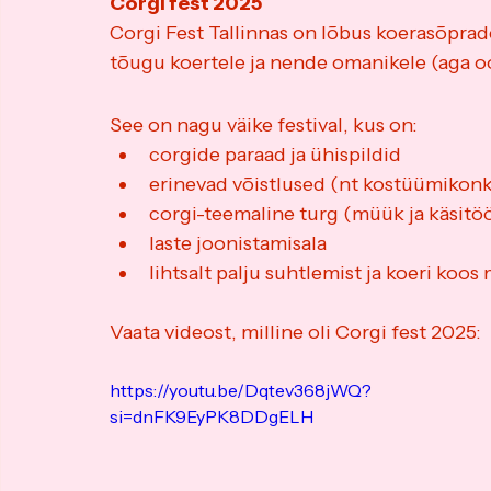
Corgi fest 2025
Corgi Fest Tallinnas on lõbus koerasõprade
tõugu koertele ja nende omanikele (aga oo
See on nagu väike festival, kus on:
corgide paraad ja ühispildid
erinevad võistlused (nt kostüümikon
corgi-teemaline turg (müük ja käsitö
laste joonistamisala
lihtsalt palju suhtlemist ja koeri koo
Vaata videost, milline oli Corgi fest 2025:
https://youtu.be/Dqtev368jWQ?
si=dnFK9EyPK8DDgELH